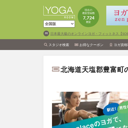
現在の
教室登録数
7,724
教室
日本最大級のオンラインヨガ・フィットネス【SOEL
スタジオ検索
お得なクーポン
ヨガ資格
北海道天塩郡豊富町