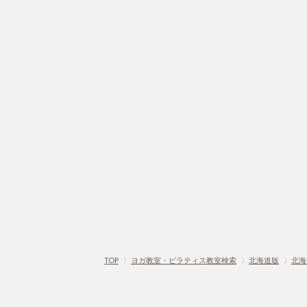
TOP
〉
ヨガ教室・ピラティス教室検索
〉
北海道版
〉
北海