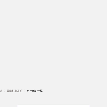
道
〉
天塩郡豊富町
〉
クーポン一覧