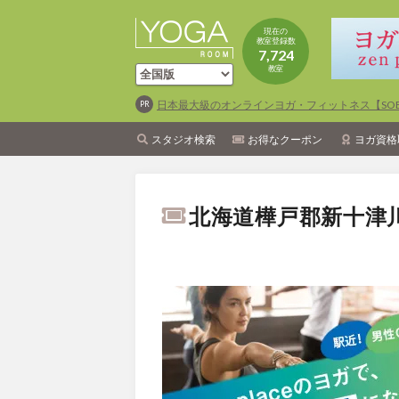
現在の
教室登録数
7,724
教室
日本最大級のオンラインヨガ・フィットネス【SOEL
スタジオ検索
お得なクーポン
ヨガ資格
北海道樺戸郡新十津