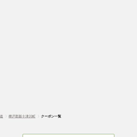
道
〉
樺戸郡新十津川町
〉
クーポン一覧