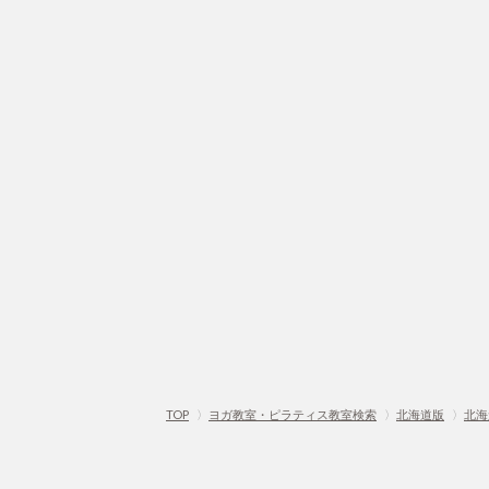
TOP
〉
ヨガ教室・ピラティス教室検索
〉
北海道版
〉
北海