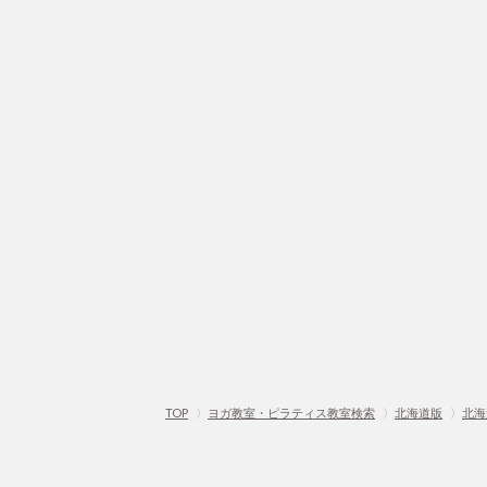
TOP
〉
ヨガ教室・ピラティス教室検索
〉
北海道版
〉
北海