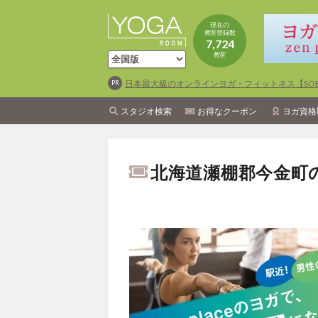
現在の
教室登録数
7,724
教室
日本最大級のオンラインヨガ・フィットネス【SOEL
スタジオ検索
お得なクーポン
ヨガ資格
北海道瀬棚郡今金町