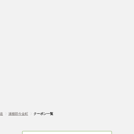
道
〉
瀬棚郡今金町
〉
クーポン一覧