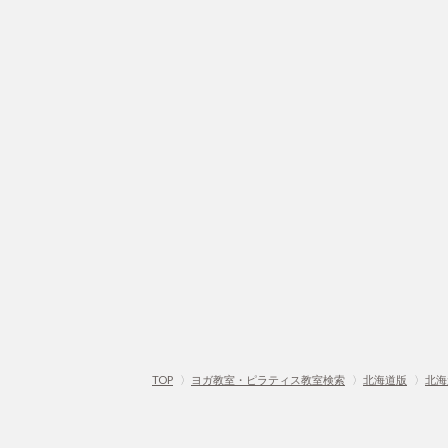
TOP
〉
ヨガ教室・ピラティス教室検索
〉
北海道版
〉
北海