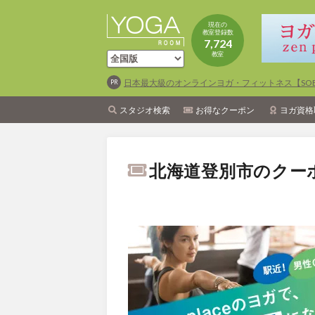
現在の
教室登録数
7,724
教室
日本最大級のオンラインヨガ・フィットネス【SOEL
スタジオ検索
お得なクーポン
ヨガ資格
北海道登別市のクー