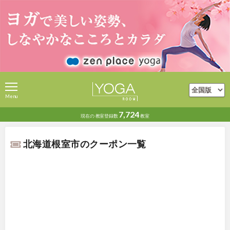
Menu
7,724
現在の
教室登録数
教室
北海道根室市のクーポン一覧