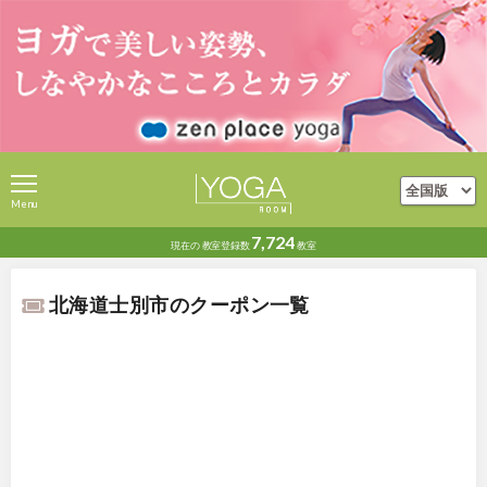
Menu
7,724
現在の
教室登録数
教室
北海道士別市のクーポン一覧