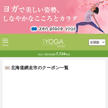
Menu
7,724
現在の
教室登録数
教室
北海道網走市のクーポン一覧