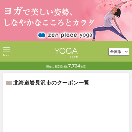
Menu
7,724
現在の
教室登録数
教室
北海道岩見沢市のクーポン一覧