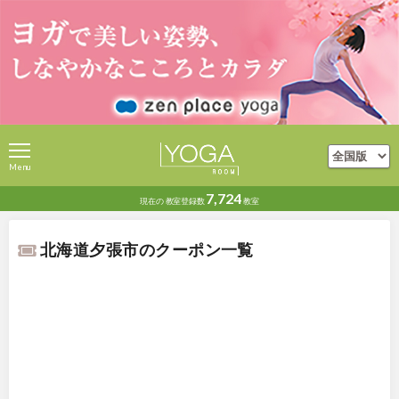
Menu
7,724
現在の
教室登録数
教室
北海道夕張市のクーポン一覧