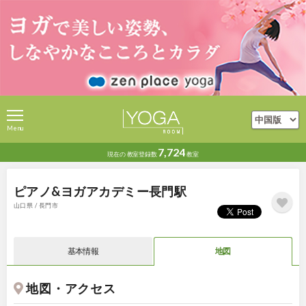
Menu
7,724
現在の
教室登録数
教室
ピアノ&ヨガアカデミー長門駅
山口県 / 長門市
基本情報
地図
地図・アクセス