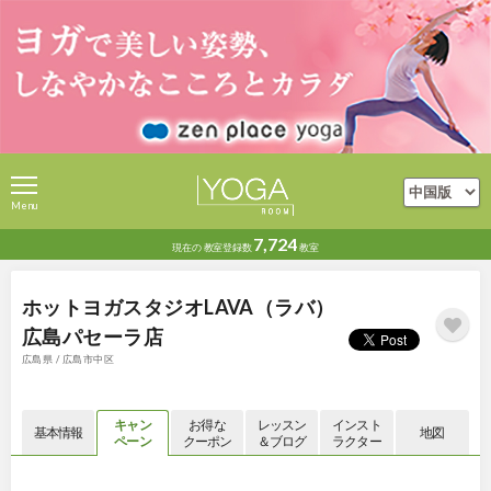
Menu
7,724
現在の
教室登録数
教室
ホットヨガスタジオLAVA（ラバ）
広島パセーラ店
広島県 / 広島市中区
キャン
お得な
レッスン
インスト
基本情報
地図
ペーン
クーポン
＆ブログ
ラクター