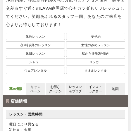
交差点すぐ近くのLAVA静岡店で心もカラダもリフレッシュし
てください。笑顔あふれるスタッフ一同、あなたのご来店を
心よりお待ちしております！
体験レッスン
要予約
夜7時以降のレッスン
女性のみのレッスン
休日レッスン
駅から徒歩5分圏内
シャワー
ロッカー
ウェアレンタル
タオルレンタル
キャン
お得な
レッスン
インスト
基本情報
地図
ペーン
クーポン
＆ブログ
ラクター
店舗情報
レッスン・営業時間
曜日により異なる
定休日：金曜