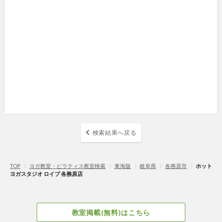
検索結果へ戻る
TOP
〉
ヨガ教室・ピラティス教室検索
〉
東海版
〉
岐阜県
〉
各務原市
〉
ホット
ヨガスタジオ ロイブ 各務原店
教室掲載(無料)はこちら