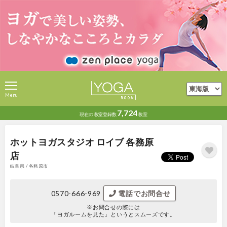
Menu
7,724
現在の
教室登録数
教室
ホットヨガスタジオ ロイブ 各務原
店
岐阜県 / 各務原市
0570-666-969
電話でお問合せ
※お問合せの際には
「ヨガルームを見た」というとスムーズです。