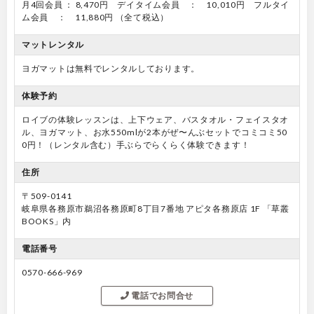
月4回会員 ： 8,470円 デイタイム会員 ： 10,010円 フルタイ
ム会員 ： 11,880円 （全て税込）
マットレンタル
ヨガマットは無料でレンタルしております。
体験予約
ロイブの体験レッスンは、上下ウェア、バスタオル・フェイスタオ
ル、ヨガマット、お水550mlが2本がぜ〜んぶセットでコミコミ50
0円！（レンタル含む）手ぶらでらくらく体験できます！
住所
〒509-0141
岐阜県各務原市鵜沼各務原町8丁目7番地 アピタ各務原店 1F 「草叢
BOOKS」内
電話番号
0570-666-969
電話でお問合せ