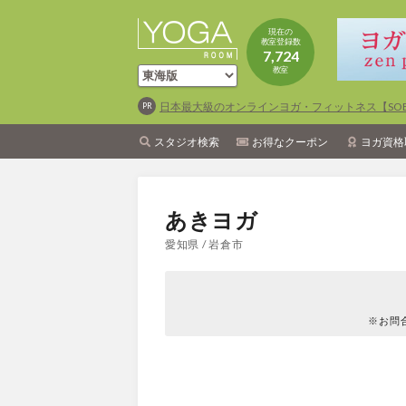
現在の
教室登録数
7,724
教室
日本最大級のオンラインヨガ・フィットネス【SOEL
スタジオ検索
お得なクーポン
ヨガ資格
あきヨガ
愛知県 / 岩倉市
※お問