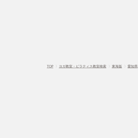
TOP
〉
ヨガ教室・ピラティス教室検索
〉
東海版
〉
愛知県