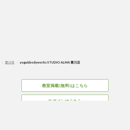
〉
豊川市
〉
yoga&bodyworks STUDIO ALMA 豊川店
教室掲載(無料)はこちら
ログインはこちら
広告掲載についてはこちら