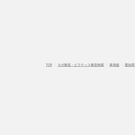
TOP
〉
ヨガ教室・ピラティス教室検索
〉
東海版
〉
愛知県