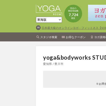
現在の
教室登録数
7,724
教室
日本最大級のオンラインヨガ・フィットネス【SOEL
スタジオ検索
お得なクーポン
ヨガ資格
yoga&bodyworks ST
愛知県 / 豊川市
※お問