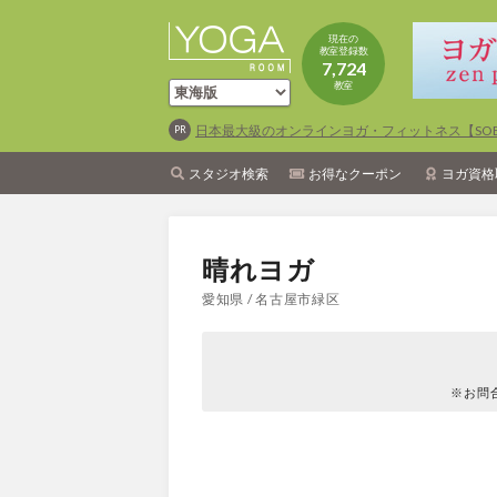
現在の
教室登録数
7,724
教室
日本最大級のオンラインヨガ・フィットネス【SOEL
スタジオ検索
お得なクーポン
ヨガ資格
晴れヨガ
愛知県 / 名古屋市緑区
※お問