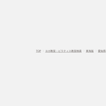
TOP
〉
ヨガ教室・ピラティス教室検索
〉
東海版
〉
愛知県