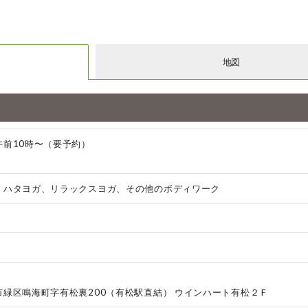
地図
午前10時〜（要予約）
、ハタヨガ、リラックスヨガ、その他のボディワーク
市緑区鳴海町字有松裏200（有松駅直結） ウインハート有松２Ｆ