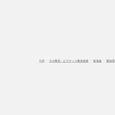
TOP
〉
ヨガ教室・ピラティス教室検索
〉
東海版
〉
愛知県