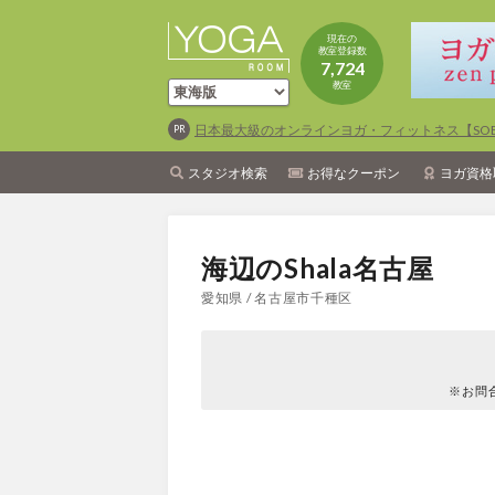
現在の
教室登録数
7,724
教室
日本最大級のオンラインヨガ・フィットネス【SOEL
スタジオ検索
お得なクーポン
ヨガ資格
海辺のShala名古屋
愛知県 / 名古屋市千種区
※お問