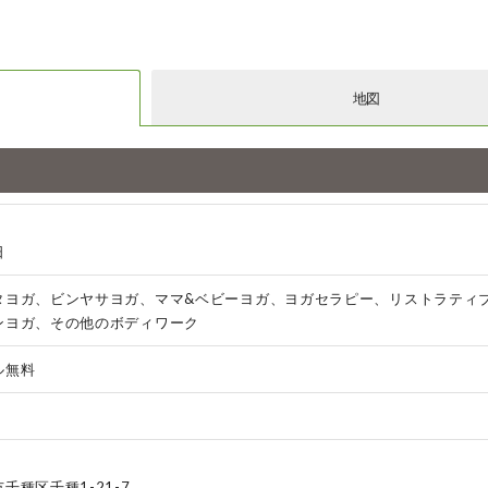
地図
日
タヨガ、ビンヤサヨガ、ママ&ベビーヨガ、ヨガセラピー、リストラティ
ンヨガ、その他のボディワーク
ル無料
千種区千種1-21-7