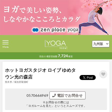
Menu
7,724
現在の
教室登録数
教室
ホットヨガスタジオ ロイブ ゆめタ
ウン光の森店
熊本県 / 菊池郡菊陽町
0570666969
電話でお問合せ
※お問合せの際には
「ヨガルームを見た」というとスムーズです。