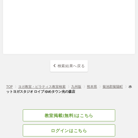
検索結果へ戻る
TOP
〉
ヨガ教室・ピラティス教室検索
〉
九州版
〉
熊本県
〉
菊池郡菊陽町
〉
ホ
ットヨガスタジオ ロイブ ゆめタウン光の森店
教室掲載(無料)はこちら
ログインはこちら