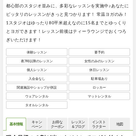
都心部のスタジオ並みに、多彩なレッスンを実施中♪あなたに
ピッタリのレッスンがきっと見つかります！ 常温ヨガのみ！
1スタジオはゆったり80平米超えなのに15名までとゆっくり
とヨガできます！レッスン前後はティーラウンジでおくつろ
ぎいただけます！
体験レッスン
要予約
夜7時以降のレッスン
女性のみのレッスン
個人レッスン
休日レッスン
入会金なし
駐車場あり
関連施設やショップが併設
ロッカー
ウェアレンタル
マットレンタル
タオルレンタル
キャン
お得な
レッスン
インスト
基本情報
地図
ペーン
クーポン
＆ブログ
ラクター