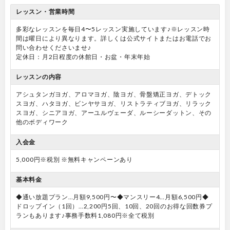
レッスン・営業時間
多彩なレッスンを毎日4〜5レッスン実施しています♪※レッスン時
間は曜日により異なります。詳しくは公式サイトまたはお電話でお
問い合わせくださいませ♪
定休日：月2日程度の休館日・お盆・年末年始
レッスンの内容
アシュタンガヨガ、アロマヨガ、陰ヨガ、骨盤矯正ヨガ、デトック
スヨガ、ハタヨガ、ビンヤサヨガ、リストラティブヨガ、リラック
スヨガ、シニアヨガ、アーユルヴェーダ、ルーシーダットン、その
他のボディワーク
入会金
5,000円※税別 ※無料キャンペーンあり
基本料金
◆通い放題プラン…月額9,500円〜◆マンスリー4…月額6,500円◆
ドロップイン（1回）…2,200円5回、10回、20回のお得な回数券プ
ランもあります♪事務手数料1,080円※全て税別