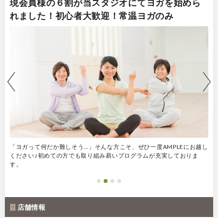
現会員様の６割が当スタジオにてヨガを始めら
れました！初心者大歓迎！常温ヨガのみ
越し
レッスン前後はティーラウンジをご利用いただけます。当店ならではの
「
ゆったりスペース。体に優しい健康茶やコーヒーが全て無料！レッスン
配
前後の穏やかなひとときをお過ごしください♪
う
店舗情報