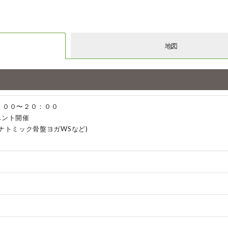
地図
：００〜２０：００
ベント開催
ナトミック骨盤ヨガWSなど)