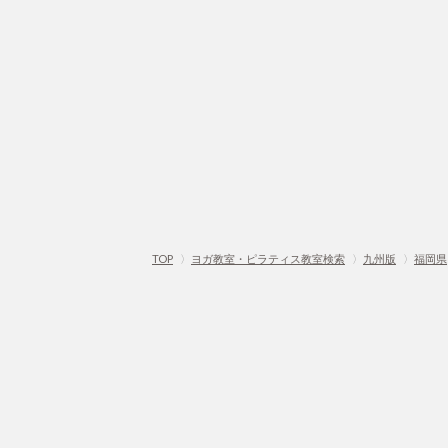
TOP
〉
ヨガ教室・ピラティス教室検索
〉
九州版
〉
福岡県