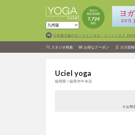
現在の
教室登録数
7,724
教室
日本最大級のオンラインヨガ・フィットネス【SOEL
スタジオ検索
お得なクーポン
ヨガ資格
Uciel yoga
福岡県 / 福岡市中央区
※お問