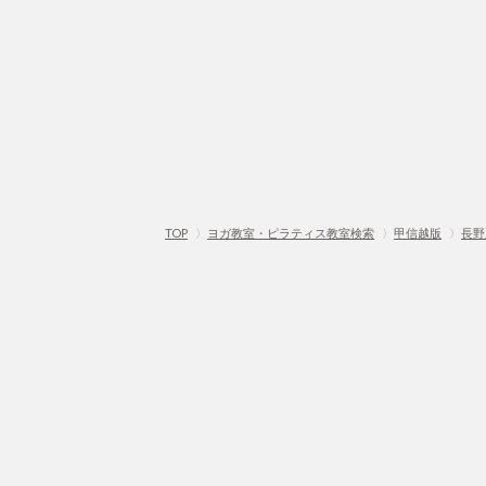
TOP
〉
ヨガ教室・ピラティス教室検索
〉
甲信越版
〉
長野