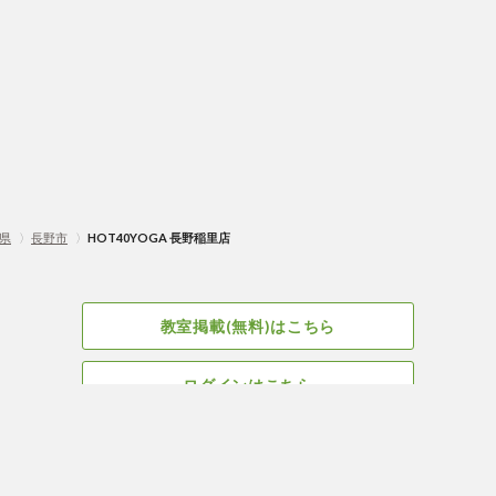
県
〉
長野市
〉
HOT40YOGA 長野稲里店
教室掲載(無料)はこちら
ログインはこちら
広告掲載についてはこちら