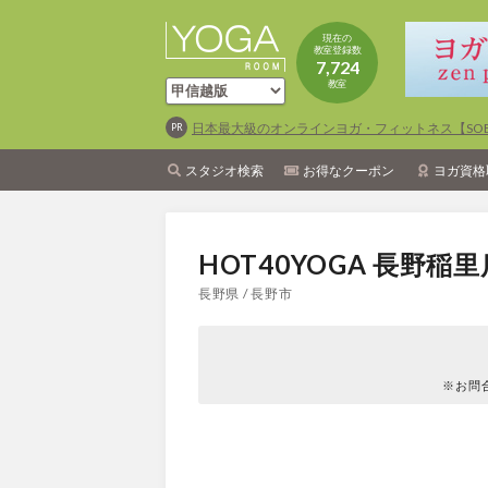
現在の
教室登録数
7,724
教室
日本最大級のオンラインヨガ・フィットネス【SOEL
スタジオ検索
お得なクーポン
ヨガ資格
HOT40YOGA 長野稲里
長野県 / 長野市
※お問