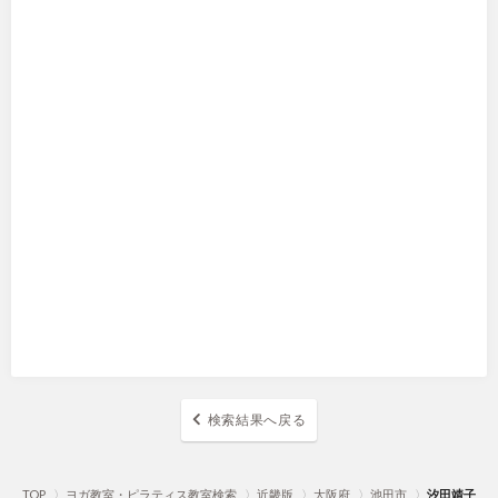
検索結果へ戻る
TOP
〉
ヨガ教室・ピラティス教室検索
〉
近畿版
〉
大阪府
〉
池田市
〉
汐田靖子