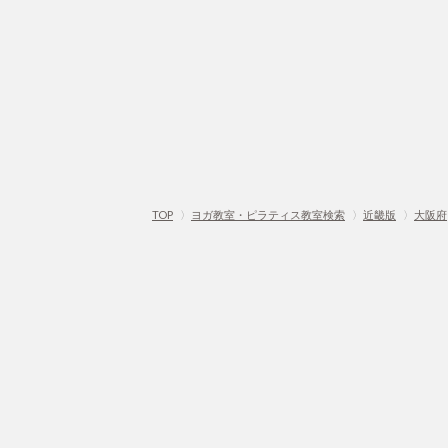
TOP
〉
ヨガ教室・ピラティス教室検索
〉
近畿版
〉
大阪府