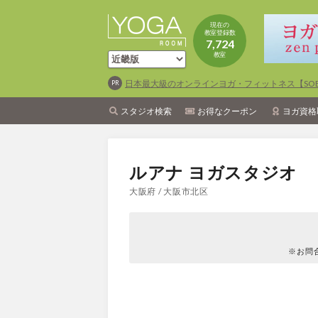
現在の
教室登録数
7,724
教室
日本最大級のオンラインヨガ・フィットネス【SOEL
スタジオ検索
お得なクーポン
ヨガ資格
ルアナ ヨガスタジオ
大阪府 / 大阪市北区
※お問