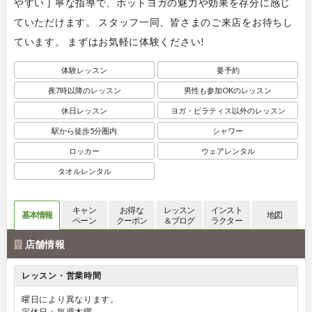
やすい丁寧な指導で、ホットヨガの魅力や効果を存分に感じ
ていただけます。 スタッフ一同、皆さまのご来店をお待ちし
ています。 まずはお気軽に体験ください!
体験レッスン
要予約
夜7時以降のレッスン
男性も参加OKのレッスン
休日レッスン
ヨガ・ピラティス以外のレッスン
駅から徒歩5分圏内
シャワー
ロッカー
ウェアレンタル
タオルレンタル
キャン
お得な
レッスン
インスト
基本情報
地図
ペーン
クーポン
＆ブログ
ラクター
店舗情報
レッスン・営業時間
曜日により異なります。
定休日：毎週木曜