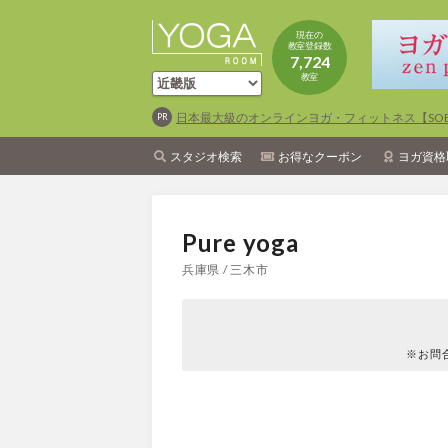
現在の
教室登録数
7,724
教室
日本最大級のオンラインヨガ・フィットネス【SOEL
スタジオ検索
お得なクーポン
ヨガ資格
Pure yoga
兵庫県 / 三木市
※お問