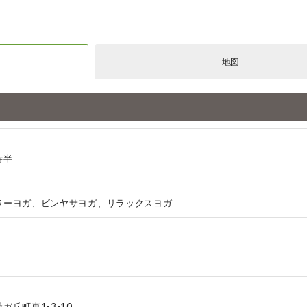
地図
時半
ワーヨガ、ビンヤサヨガ、リラックスヨガ
ガ丘町東1-3-10