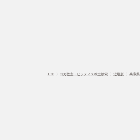
TOP
〉
ヨガ教室・ピラティス教室検索
〉
近畿版
〉
兵庫県