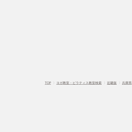
TOP
〉
ヨガ教室・ピラティス教室検索
〉
近畿版
〉
兵庫県