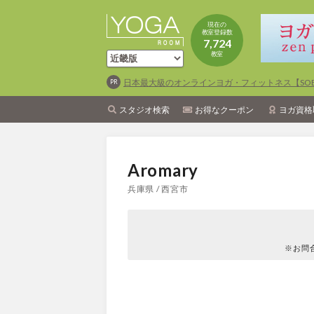
現在の
教室登録数
7,724
教室
日本最大級のオンラインヨガ・フィットネス【SOEL
スタジオ検索
お得なクーポン
ヨガ資格
Aromary
兵庫県 / 西宮市
※お問