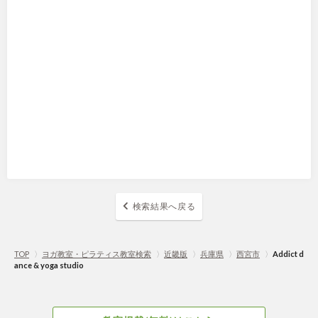
検索結果へ戻る
TOP
〉
ヨガ教室・ピラティス教室検索
〉
近畿版
〉
兵庫県
〉
西宮市
〉
Addict d
ance & yoga studio