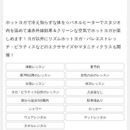
ホットヨガで冷え知らずな体を☆パネルヒーターでスタジオ
内を温めて遠赤外線効果＆クリーンな空気でホットヨガが楽
しめます！ヨガ以外にリズムホットヨガ・バレエストレッ
チ・ピラティスなどのエクササイズやマタニティクラスも開
催！
体験レッスン
要予約
夜7時以降のレッスン
女性のみのレッスン
出張レッスン
休日レッスン
ヨガ・ピラティス以外のレッスン
入会金なし
駅から徒歩5分圏内
駐車場あり
シャワー
ロッカー
ウェアレンタル
マットレンタル
タオルレンタル