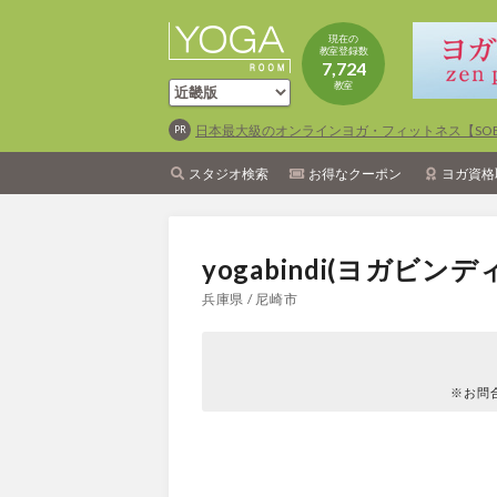
現在の
教室登録数
7,724
教室
日本最大級のオンラインヨガ・フィットネス【SOEL
スタジオ検索
お得なクーポン
ヨガ資格
yogabindi(ヨガビン
兵庫県 / 尼崎市
※お問