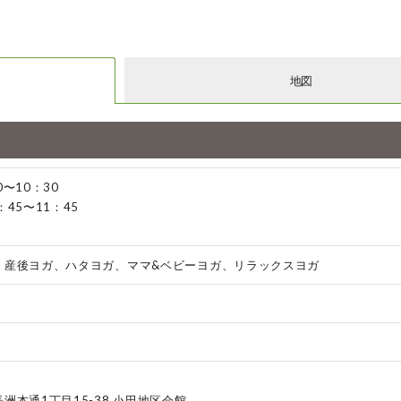
地図
〜10：30
45〜11：45
、産後ヨガ、ハタヨガ、ママ&ベビーヨガ、リラックスヨガ
洲本通1丁目15-38 小田地区会館