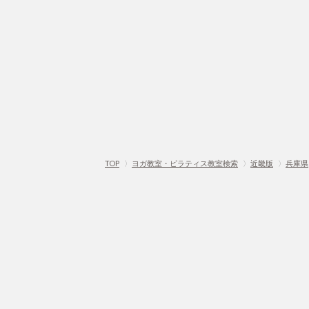
TOP
〉
ヨガ教室・ピラティス教室検索
〉
近畿版
〉
兵庫県