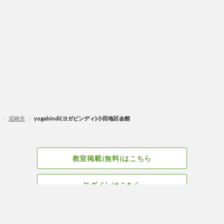
〉
尼崎市
〉
yogabindi(ヨガビンディ)小田地区会館
教室掲載(無料)はこちら
ログインはこちら
広告掲載についてはこちら