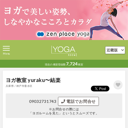
Menu
7,724
現在の
教室登録数
教室
ヨガ教室 yuraku〜結楽
兵庫県 / 神戸市垂水区
09032731743
電話でお問合せ
※お問合せの際には
「ヨガルームを見た」というとスムーズです。