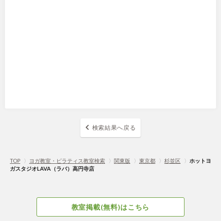
検索結果へ戻る
TOP
〉
ヨガ教室・ピラティス教室検索
〉
関東版
〉
東京都
〉
杉並区
〉
ホットヨ
ガスタジオLAVA（ラバ）高円寺店
教室掲載(無料)はこちら