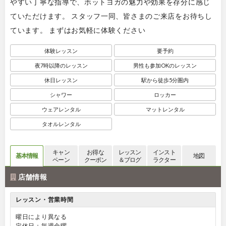
やすい丁寧な指導で、ホットヨガの魅力や効果を存分に感じ
ていただけます。 スタッフ一同、皆さまのご来店をお待ちし
ています。 まずはお気軽に体験ください
体験レッスン
要予約
夜7時以降のレッスン
男性も参加OKのレッスン
休日レッスン
駅から徒歩5分圏内
シャワー
ロッカー
ウェアレンタル
マットレンタル
タオルレンタル
キャン
お得な
レッスン
インスト
基本情報
地図
ペーン
クーポン
＆ブログ
ラクター
店舗情報
レッスン・営業時間
曜日により異なる
定休日：毎週金曜