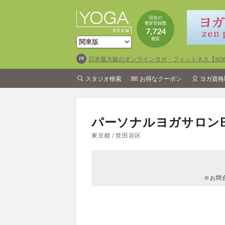
現在の
教室登録数
7,724
教室
日本最大級のオンラインヨガ・フィットネス【SOEL
スタジオ検索
お得なクーポン
ヨガ資格
パーソナルヨガサロンBr
東京都 / 世田谷区
※お問