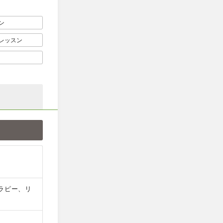
ン
レッスン
ラピー、リ