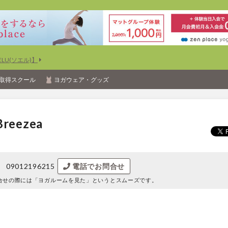
U(ソエル)】
取得スクール
ヨガウェア・グッズ
eezea
09012196215
電話でお問合せ
合せの際には
「ヨガルームを見た」というとスムーズです。