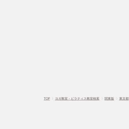
TOP
〉
ヨガ教室・ピラティス教室検索
〉
関東版
〉
東京都