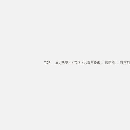
TOP
〉
ヨガ教室・ピラティス教室検索
〉
関東版
〉
東京都