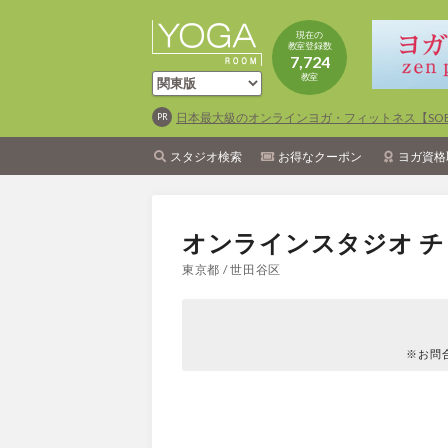
現在の
教室登録数
7,724
教室
日本最大級のオンラインヨガ・フィットネス【SOEL
スタジオ検索
お得なクーポン
ヨガ資格
オンラインスタジオ 
東京都 / 世田谷区
※お問