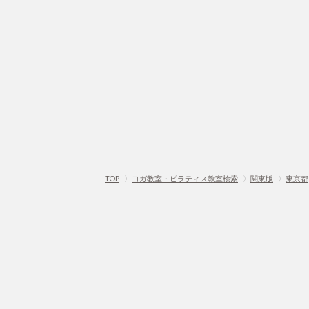
TOP
〉
ヨガ教室・ピラティス教室検索
〉
関東版
〉
東京都