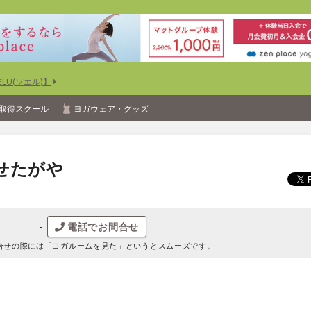
U(ソエル)】
取得スクール
ヨガウェア・グッズ
せたがや
-
電話でお問合せ
合せの際には
「ヨガルームを見た」というとスムーズです。