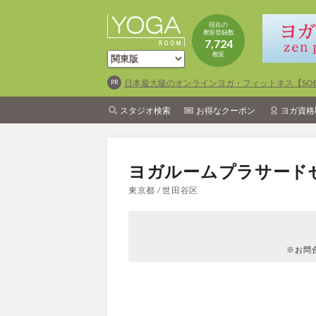
現在の
教室登録数
7,724
教室
日本最大級のオンラインヨガ・フィットネス【SOEL
スタジオ検索
お得なクーポン
ヨガ資格
ヨガルームプラサード
東京都 / 世田谷区
※お問