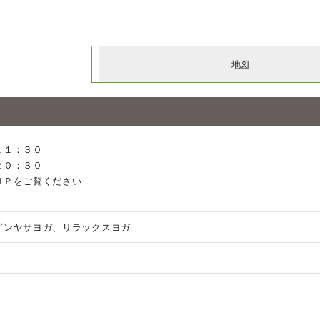
地図
１１：３０
２０：３０
ＨＰをご覧ください
ビンヤサヨガ、リラックスヨガ