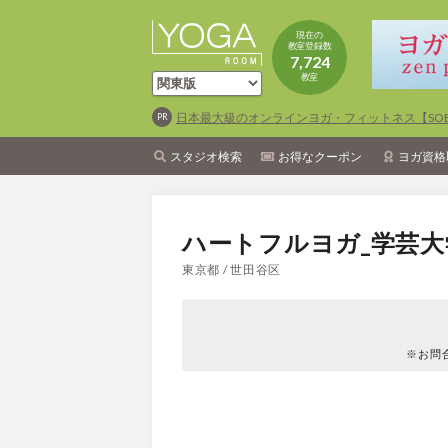
現在の
教室登録数
7,724
教室
日本最大級のオンラインヨガ・フィットネス【SOEL
スタジオ検索
お得なクーポン
ヨガ資格
ハートフルヨガ_学芸大
東京都 / 世田谷区
※お問