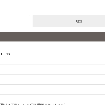
地図
11：30
野沢３丁目１−１ 小町苑 (野沢東急ストア２F)