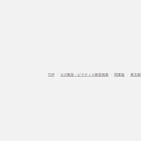
TOP
〉
ヨガ教室・ピラティス教室検索
〉
関東版
〉
東京都