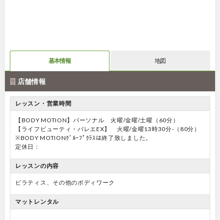
基本情報
地図
店舗情報
レッスン・営業時間
【BODY MOTION】パーソナル 火曜/金曜/土曜（60分）
【ライフビューティ・バレエEX】 火曜/金曜13時30分-（80分）
※BODY MOTIONｸﾞﾙｰﾌﾟｸﾗｽは終了致しました。
定休日：
レッスンの内容
ピラティス、その他のボディワーク
マットレンタル