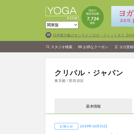
現在の
教室登録数
7,724
教室
日本最大級のオンラインヨガ・フィットネス【SOEL
スタジオ検索
お得なクーポン
ヨガ資格
クリパル・ジャパン
東京都 / 世田谷区
基本情報
2019年10月01日
お知らせ