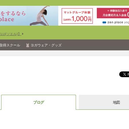
U(ソエル)】
取得スクール
ヨガウェア・グッズ
ブログ
地図