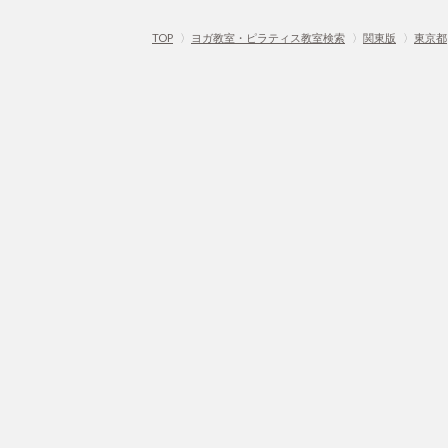
TOP
〉
ヨガ教室・ピラティス教室検索
〉
関東版
〉
東京都
Home