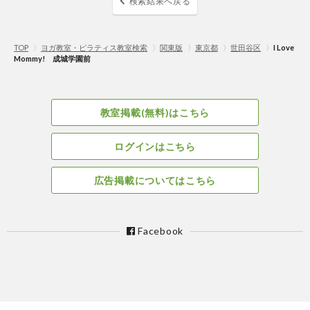
検索結果へ戻る
TOP
〉
ヨガ教室・ピラティス教室検索
〉
関東版
〉
東京都
〉
世田谷区
〉
I Love
Mommy! 成城学園前
教室掲載(無料)はこちら
ログインはこちら
広告掲載についてはこちら
Facebook