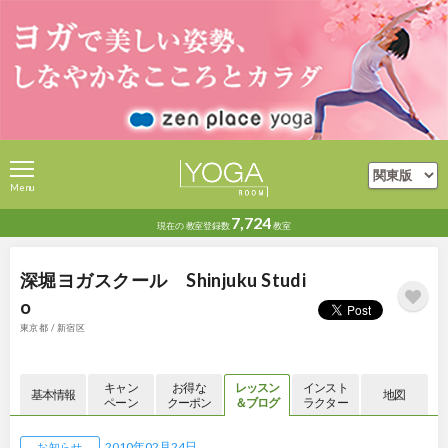
Menu
7,724
現在の
教室登録数
教室
深堀ヨガスクール Shinjuku Studi
o
東京都 / 新宿区
キャン
お得な
レッスン
インスト
基本情報
地図
ペーン
クーポン
＆ブログ
ラクター
2010年02月24日
お知らせ