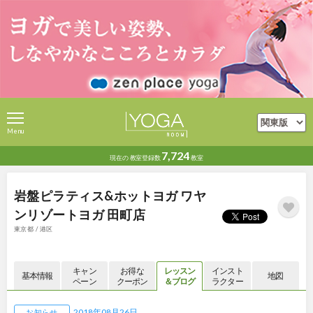
Menu
7,724
現在の
教室登録数
教室
岩盤ピラティス&ホットヨガ ワヤ
ンリゾートヨガ 田町店
東京都 / 港区
キャン
お得な
レッスン
インスト
基本情報
地図
ペーン
クーポン
＆ブログ
ラクター
2018年08月26日
お知らせ