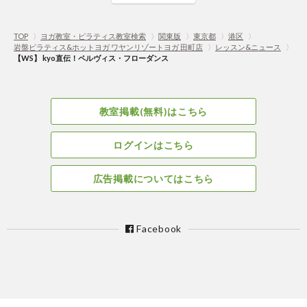
TOP
〉
ヨガ教室・ピラティス教室検索
〉
関東版
〉
東京都
〉
港区
〉
岩盤ピラティス&ホットヨガ ワヤンリゾートヨガ 田町店
〉
レッスン&ニュース
〉
【WS】 kyo直伝！ペルヴィス・フローダンス
教室掲載(無料)はこちら
ログインはこちら
広告掲載についてはこちら
Facebook