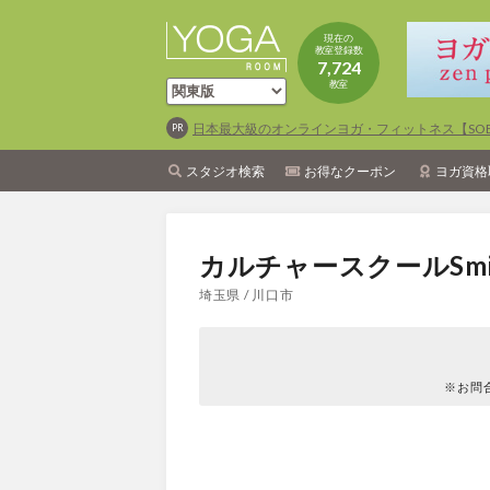
現在の
教室登録数
7,724
教室
日本最大級のオンラインヨガ・フィットネス【SOEL
スタジオ検索
お得なクーポン
ヨガ資格
カルチャースクールSmi
埼玉県 / 川口市
※お問