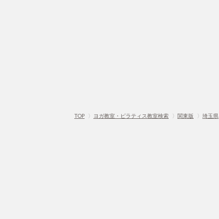
TOP
〉
ヨガ教室・ピラティス教室検索
〉
関東版
〉
埼玉県