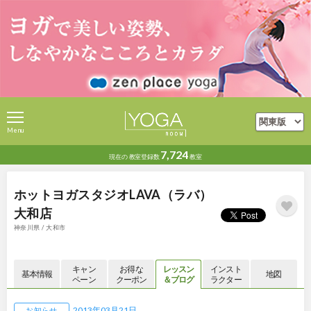
Menu
7,724
現在の
教室登録数
教室
ホットヨガスタジオLAVA（ラバ）
大和店
神奈川県 / 大和市
キャン
お得な
レッスン
インスト
基本情報
地図
ペーン
クーポン
＆ブログ
ラクター
2013年03月21日
お知らせ