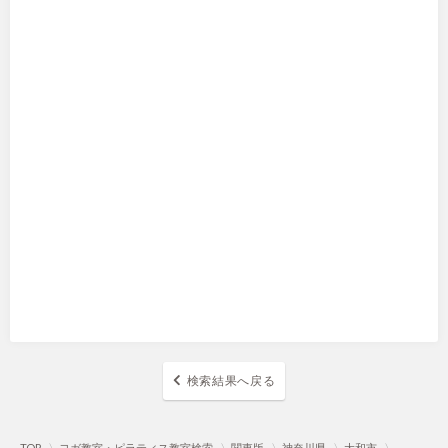
検索結果へ戻る
TOP
〉
ヨガ教室・ピラティス教室検索
〉
関東版
〉
神奈川県
〉
大和市
〉