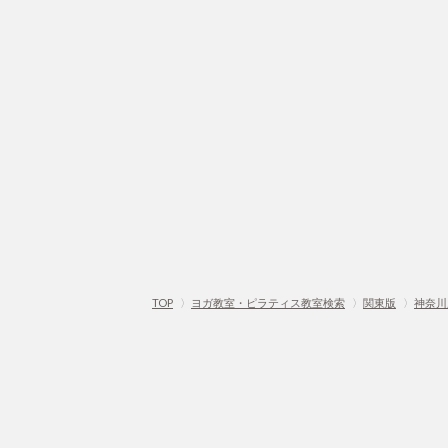
TOP
〉
ヨガ教室・ピラティス教室検索
〉
関東版
〉
神奈川