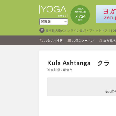
現在の
教室登録数
7,724
教室
日本最大級のオンラインヨガ・フィットネス【SOEL
スタジオ検索
お得なクーポン
ヨガ資格
Kula Ashtanga 
神奈川県 / 鎌倉市
※お問