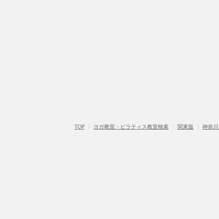
TOP
〉
ヨガ教室・ピラティス教室検索
〉
関東版
〉
神奈川