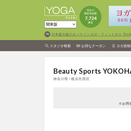
現在の
教室登録数
7,724
教室
日本最大級のオンラインヨガ・フィットネス【SOEL
スタジオ検索
お得なクーポン
ヨガ資格
Beauty Sports YOKO
神奈川県 / 横浜市西区
※お問