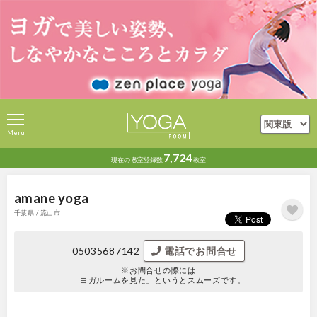
Menu
7,724
現在の
教室登録数
教室
amane yoga
千葉県 / 流山市
05035687142
電話でお問合せ
※お問合せの際には
「ヨガルームを見た」というとスムーズです。