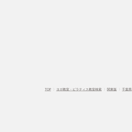
TOP
〉
ヨガ教室・ピラティス教室検索
〉
関東版
〉
千葉県