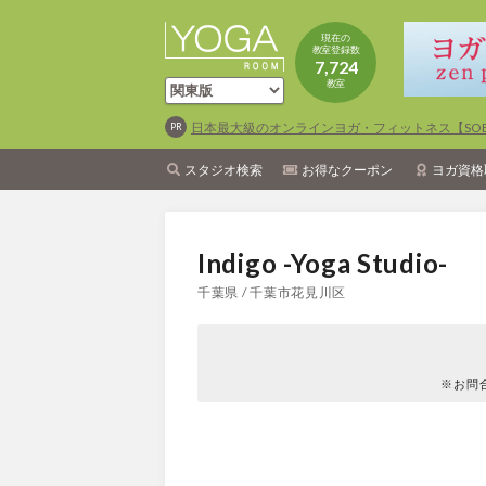
現在の
教室登録数
7,724
教室
日本最大級のオンラインヨガ・フィットネス【SOEL
スタジオ検索
お得なクーポン
ヨガ資格
Indigo -Yoga Studio-
千葉県 / 千葉市花見川区
※お問