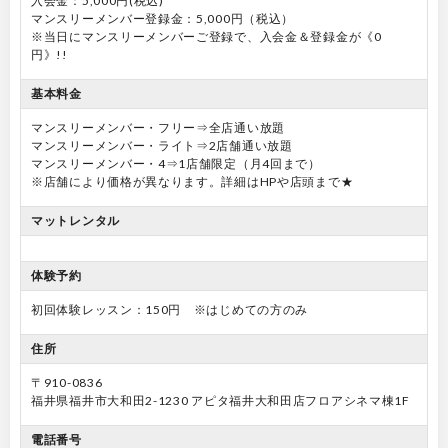
入会金：5,000円(税込)
マンスリーメンバー登録金：5,000円（税込）
※当日にマンスリーメンバーご登録で、入会金＆登録金が《0
円》!!
基本料金
マンスリーメンバー・フリー⇒全店通い放題
マンスリーメンバー・ライト⇒2店舗通い放題
マンスリーメンバー・4⇒1店舗限定（月4回まで）
※店舗により価格が異なります。詳細はHPや店頭まで★
マットレンタル
体験予約
初回体験レッスン：150円 ※はじめての方のみ
住所
〒910-0836
福井県福井市大和田2-1230 アピタ福井大和田店フロアシネマ棟1F
電話番号