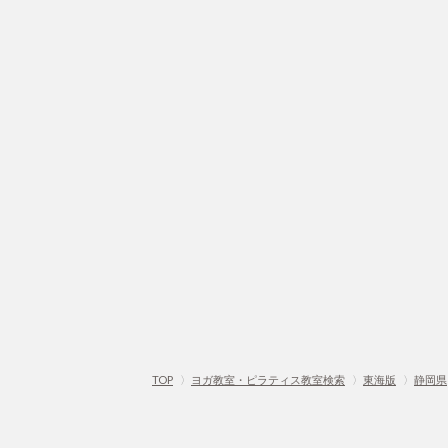
TOP
〉
ヨガ教室・ピラティス教室検索
〉
東海版
〉
静岡県