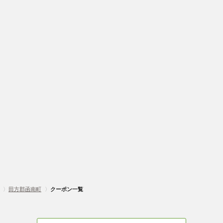
〉
田方郡函南町
〉
クーポン一覧