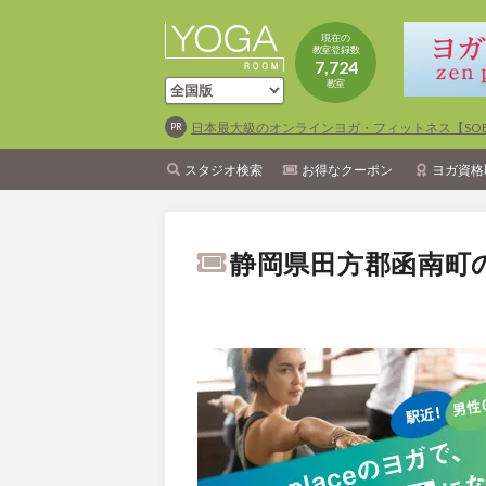
現在の
教室登録数
7,724
教室
日本最大級のオンラインヨガ・フィットネス【SOEL
スタジオ検索
お得なクーポン
ヨガ資格
静岡県田方郡函南町