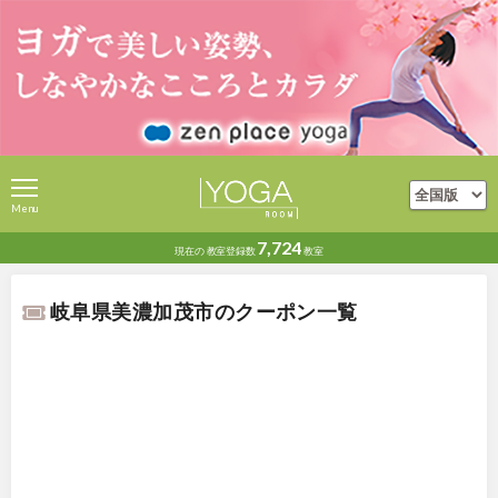
Menu
7,724
現在の
教室登録数
教室
岐阜県美濃加茂市のクーポン一覧